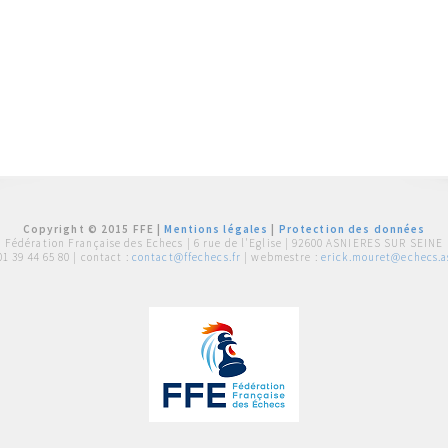
Copyright © 2015 FFE |
Mentions légales
|
Protection des données
Fédération Française des Echecs |
6 rue de l'Eglise | 92600 ASNIERES SUR SEINE
01 39 44 65 80
| contact :
contact@ffechecs.fr
| webmestre :
erick.mouret@echecs.as