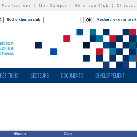
|
Publications
|
Mon Compte
|
Gérer son Club
|
Directeu
Rechercher un club
Rechercher dans le si
PÉTITIONS
SECTEURS
DOCUMENTS
DÉVELOPPEMENT
Niveau
Club