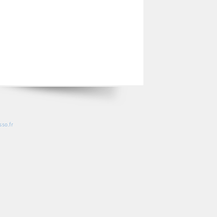
so.fr