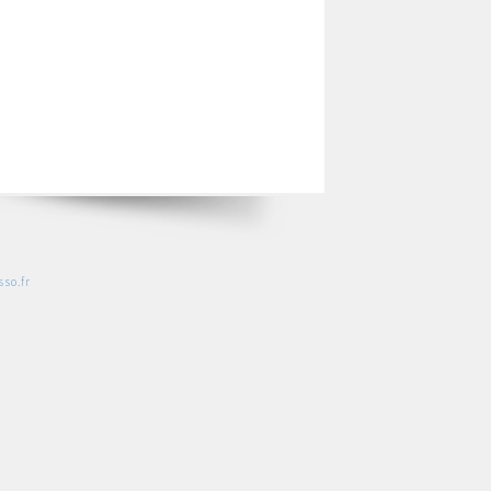
so.fr