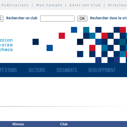
|
Publications
|
Mon Compte
|
Gérer son Club
|
Directeu
Rechercher un club
Rechercher dans le si
PÉTITIONS
SECTEURS
DOCUMENTS
DÉVELOPPEMENT
Niveau
Club