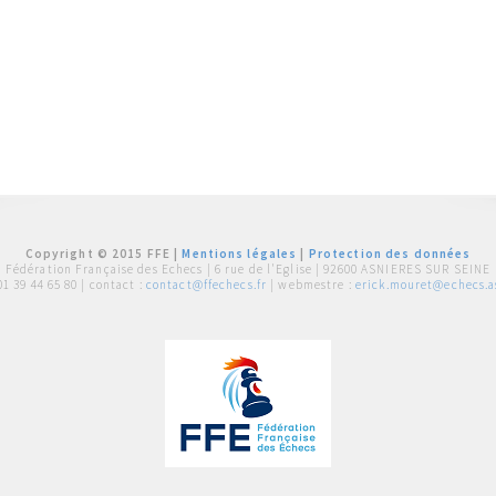
Copyright © 2015 FFE |
Mentions légales
|
Protection des données
Fédération Française des Echecs |
6 rue de l'Eglise | 92600 ASNIERES SUR SEINE
01 39 44 65 80
| contact :
contact@ffechecs.fr
| webmestre :
erick.mouret@echecs.as