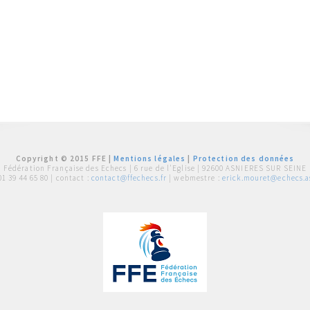
Copyright © 2015 FFE |
Mentions légales
|
Protection des données
Fédération Française des Echecs |
6 rue de l'Eglise | 92600 ASNIERES SUR SEINE
01 39 44 65 80
| contact :
contact@ffechecs.fr
| webmestre :
erick.mouret@echecs.as