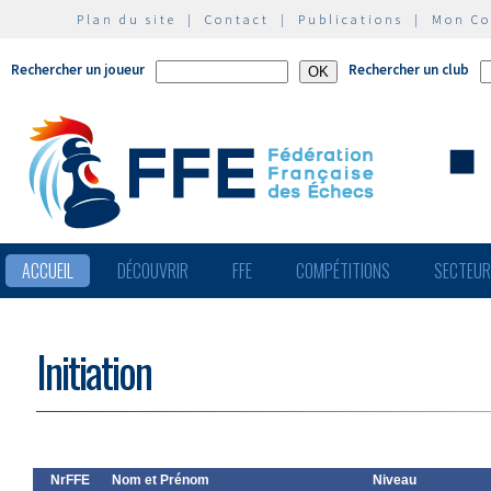
Plan du site
|
Contact
|
Publications
|
Mon C
Rechercher un joueur
Rechercher un club
ACCUEIL
DÉCOUVRIR
FFE
COMPÉTITIONS
SECTEU
Initiation
NrFFE
Nom et Prénom
Niveau