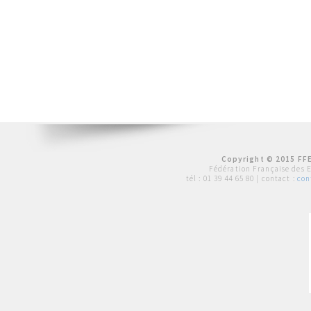
Copyright © 2015 FFE
Fédération Française des 
tél :
01 39 44 65 80
| contact :
con