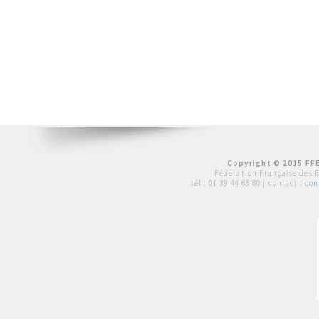
Copyright © 2015 FFE
Fédération Française des 
tél :
01 39 44 65 80
| contact :
con