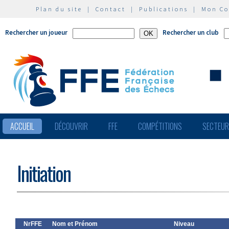
Plan du site
|
Contact
|
Publications
|
Mon C
Rechercher un joueur
Rechercher un club
ACCUEIL
DÉCOUVRIR
FFE
COMPÉTITIONS
SECTEU
Initiation
NrFFE
Nom et Prénom
Niveau