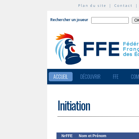
Plan du site
|
Contact
Rechercher un joueur
ACCUEIL
DÉCOUVRIR
FFE
COM
Initiation
NrFFE
Nom et Prénom