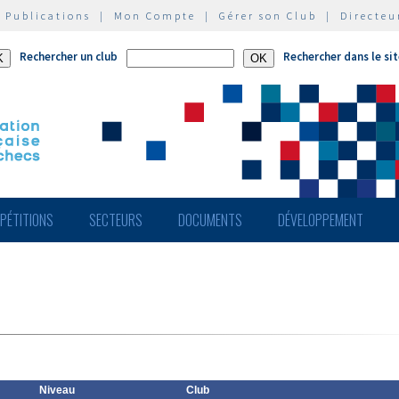
|
Publications
|
Mon Compte
|
Gérer son Club
|
Directeu
Rechercher un club
Rechercher dans le si
PÉTITIONS
SECTEURS
DOCUMENTS
DÉVELOPPEMENT
Niveau
Club