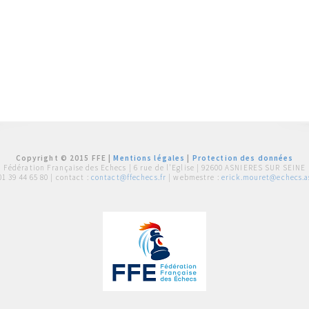
Copyright © 2015 FFE |
Mentions légales
|
Protection des données
Fédération Française des Echecs |
6 rue de l'Eglise | 92600 ASNIERES SUR SEINE
01 39 44 65 80
| contact :
contact@ffechecs.fr
| webmestre :
erick.mouret@echecs.as