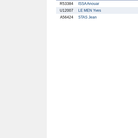
R53384
ISSA Anouar
U12007
LE MEN Yves
A56424
STAS Jean