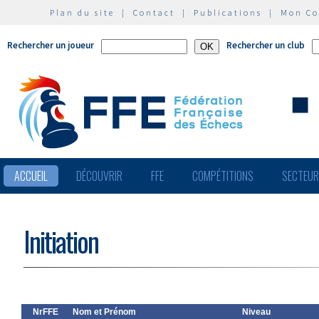
Plan du site
|
Contact
|
Publications
|
Mon C
Rechercher un joueur
Rechercher un club
ACCUEIL
DÉCOUVRIR
FFE
COMPÉTITIONS
SECTEU
Initiation
NrFFE
Nom et Prénom
Niveau