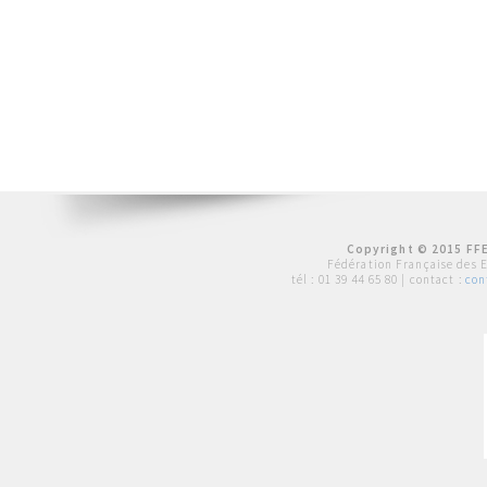
Copyright © 2015 FFE
Fédération Française des 
tél :
01 39 44 65 80
| contact :
con