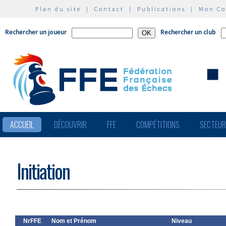
Plan du site
|
Contact
|
Publications
|
Mon C
Rechercher un joueur
Rechercher un club
ACCUEIL
DÉCOUVRIR
FFE
COMPÉTITIONS
SECTEU
Initiation
NrFFE
Nom et Prénom
Niveau