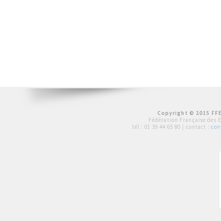
Copyright © 2015 FFE
Fédération Française des 
tél :
01 39 44 65 80
| contact :
con