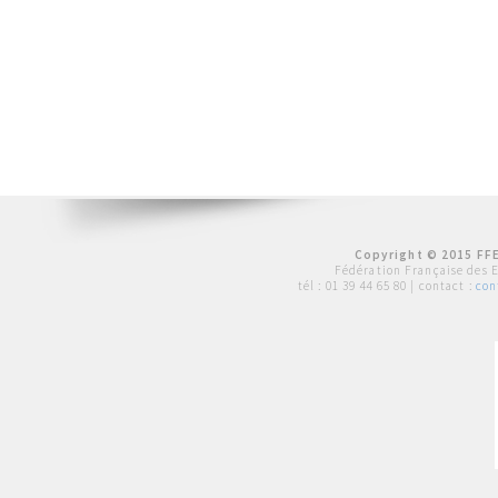
Copyright © 2015 FFE
Fédération Française des 
tél :
01 39 44 65 80
| contact :
con