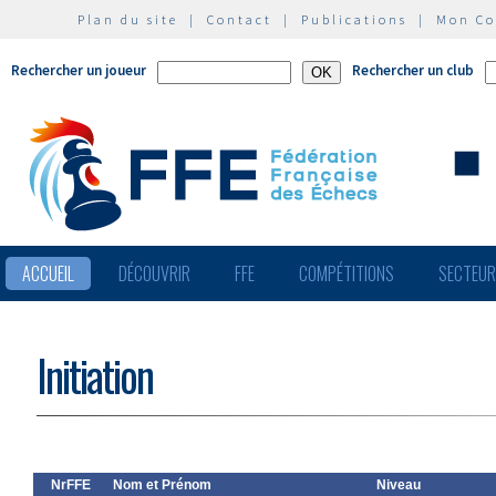
Plan du site
|
Contact
|
Publications
|
Mon C
Rechercher un joueur
Rechercher un club
ACCUEIL
DÉCOUVRIR
FFE
COMPÉTITIONS
SECTEU
Initiation
NrFFE
Nom et Prénom
Niveau