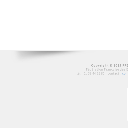
Copyright © 2015 FFE
Fédération Française des 
tél :
01 39 44 65 80
| contact :
con