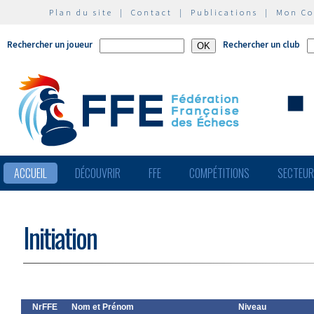
Plan du site
|
Contact
|
Publications
|
Mon C
Rechercher un joueur
Rechercher un club
ACCUEIL
DÉCOUVRIR
FFE
COMPÉTITIONS
SECTEU
Initiation
NrFFE
Nom et Prénom
Niveau