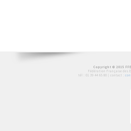
Copyright © 2015 FFE
Fédération Française des 
tél :
01 39 44 65 80
| contact :
con