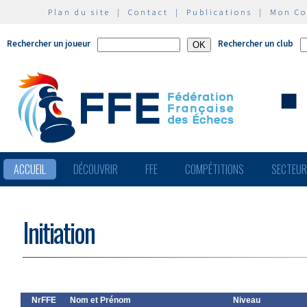
Plan du site
|
Contact
|
Publications
|
Mon C
Rechercher un joueur
Rechercher un club
ACCUEIL
DÉCOUVRIR
FFE
COMPÉTITIONS
SECTEU
Initiation
NrFFE
Nom et Prénom
Niveau