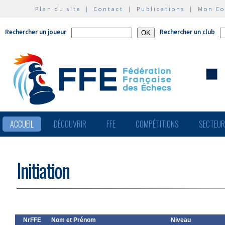
Plan du site
|
Contact
|
Publications
|
Mon C
Rechercher un joueur
Rechercher un club
ACCUEIL
DÉCOUVRIR
FFE
COMPÉTITIONS
SECTEU
Initiation
NrFFE
Nom et Prénom
Niveau