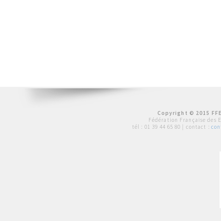
Copyright © 2015 FFE
Fédération Française des 
tél :
01 39 44 65 80
| contact :
con