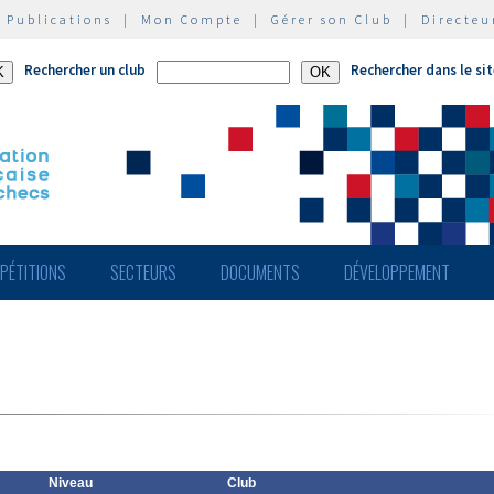
|
Publications
|
Mon Compte
|
Gérer son Club
|
Directeu
Rechercher un club
Rechercher dans le si
PÉTITIONS
SECTEURS
DOCUMENTS
DÉVELOPPEMENT
Niveau
Club