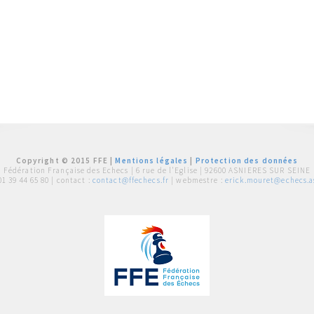
Copyright © 2015 FFE |
Mentions légales
|
Protection des données
Fédération Française des Echecs |
6 rue de l'Eglise | 92600 ASNIERES SUR SEINE
01 39 44 65 80
| contact :
contact@ffechecs.fr
| webmestre :
erick.mouret@echecs.as