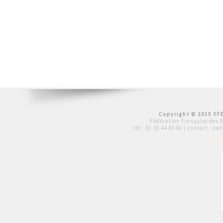
Copyright © 2015 FFE
Fédération Française des 
tél :
01 39 44 65 80
| contact :
con