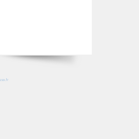
so.fr