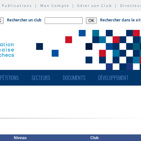
|
Publications
|
Mon Compte
|
Gérer son Club
|
Directeu
Rechercher un club
Rechercher dans le si
PÉTITIONS
SECTEURS
DOCUMENTS
DÉVELOPPEMENT
Niveau
Club