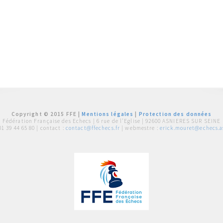
Copyright © 2015 FFE |
Mentions légales
|
Protection des données
Fédération Française des Echecs |
6 rue de l'Eglise | 92600 ASNIERES SUR SEINE
01 39 44 65 80
| contact :
contact@ffechecs.fr
| webmestre :
erick.mouret@echecs.as