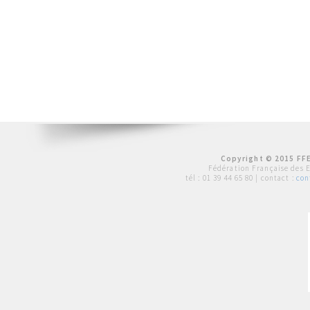
Copyright © 2015 FFE
Fédération Française des 
tél :
01 39 44 65 80
| contact :
con