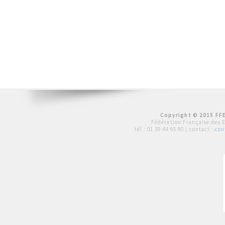
Copyright © 2015 FFE
Fédération Française des 
tél :
01 39 44 65 80
| contact :
con