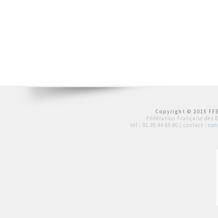
Copyright © 2015 FFE
Fédération Française des 
tél :
01 39 44 65 80
| contact :
con