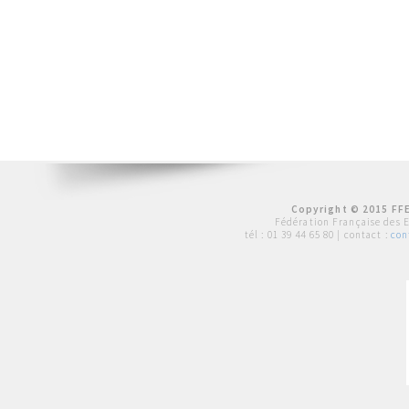
Copyright © 2015 FFE
Fédération Française des 
tél :
01 39 44 65 80
| contact :
con