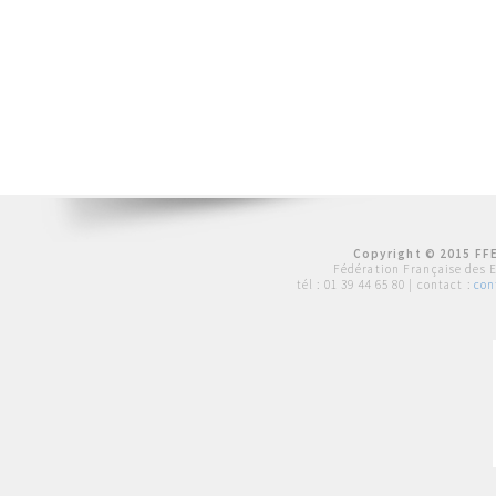
Copyright © 2015 FFE
Fédération Française des 
tél :
01 39 44 65 80
| contact :
con