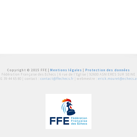
Copyright © 2015 FFE |
Mentions légales
|
Protection des données
Fédération Française des Echecs |
6 rue de l'Eglise | 92600 ASNIERES SUR SEINE
01 39 44 65 80
| contact :
contact@ffechecs.fr
| webmestre :
erick.mouret@echecs.as