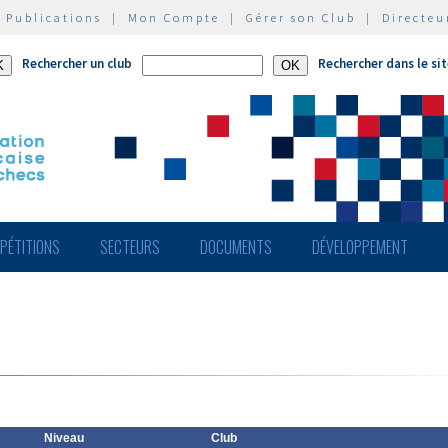
|
Publications
|
Mon Compte
|
Gérer son Club
|
Directeu
Rechercher un club
Rechercher dans le si
PÉTITIONS
SECTEURS
DOCUMENTS
DÉVELOPPEMENT
Niveau
Club