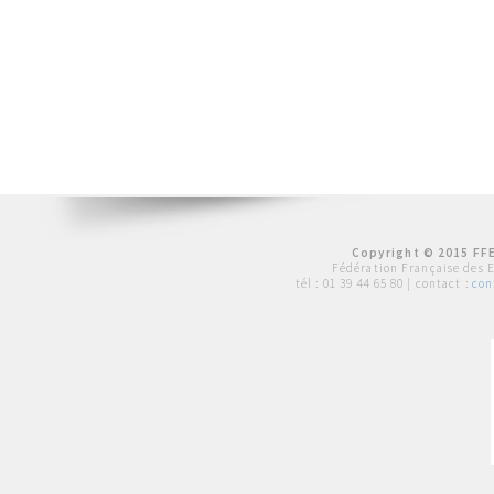
Copyright © 2015 FFE
Fédération Française des 
tél :
01 39 44 65 80
| contact :
con