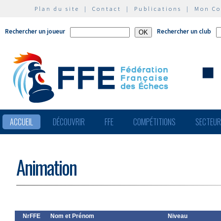
Plan du site
|
Contact
|
Publications
|
Mon C
Rechercher un joueur
Rechercher un club
ACCUEIL
DÉCOUVRIR
FFE
COMPÉTITIONS
SECTEU
Animation
NrFFE
Nom et Prénom
Niveau