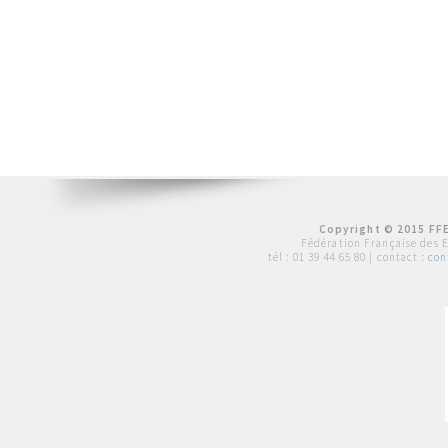
Copyright © 2015 FFE
Fédération Française des 
tél :
01 39 44 65 80
| contact :
con