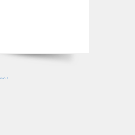
so.fr