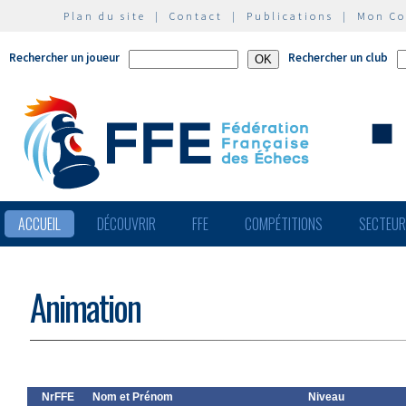
Plan du site
|
Contact
|
Publications
|
Mon C
Rechercher un joueur
Rechercher un club
ACCUEIL
DÉCOUVRIR
FFE
COMPÉTITIONS
SECTEU
Animation
NrFFE
Nom et Prénom
Niveau