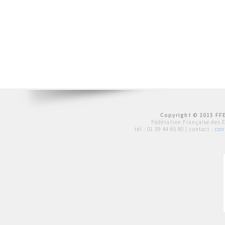
Copyright © 2015 FFE
Fédération Française des 
tél :
01 39 44 65 80
| contact :
con