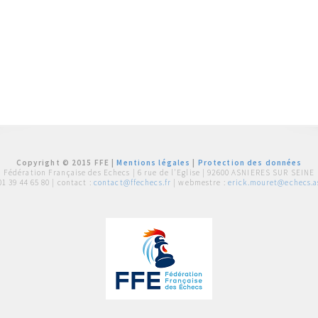
Copyright © 2015 FFE |
Mentions légales
|
Protection des données
Fédération Française des Echecs |
6 rue de l'Eglise | 92600 ASNIERES SUR SEINE
01 39 44 65 80
| contact :
contact@ffechecs.fr
| webmestre :
erick.mouret@echecs.as