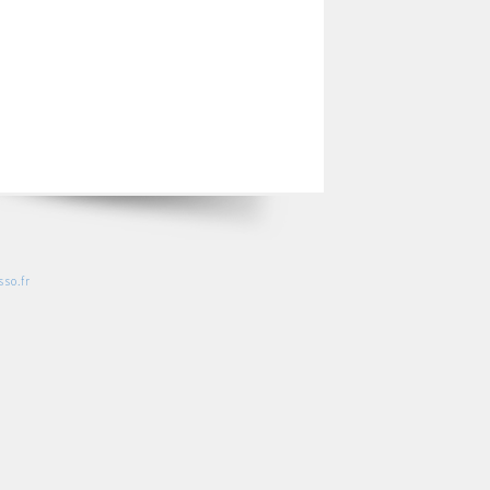
so.fr