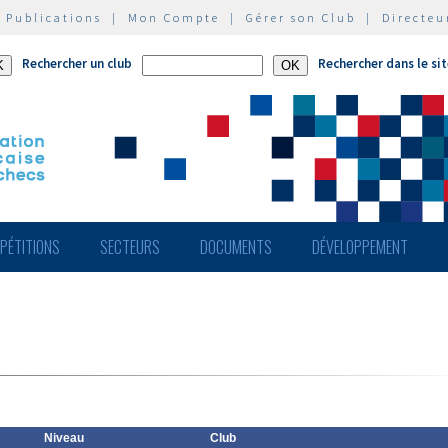
|
Publications
|
Mon Compte
|
Gérer son Club
|
Directeu
Rechercher un club
Rechercher dans le si
PÉTITIONS
SECTEURS
DOCUMENTS
DÉVELOPPEMENT
Niveau
Club