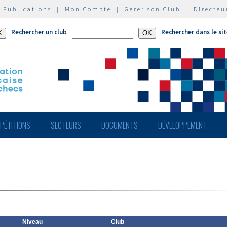
|
Publications
|
Mon Compte
|
Gérer son Club
|
Directeu
Rechercher un club
Rechercher dans le si
PÉTITIONS
SECTEURS
DOCUMENTS
DÉVELOPPEMENT
Niveau
Club