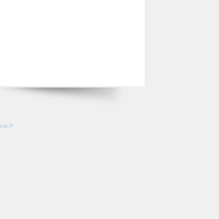
so.fr