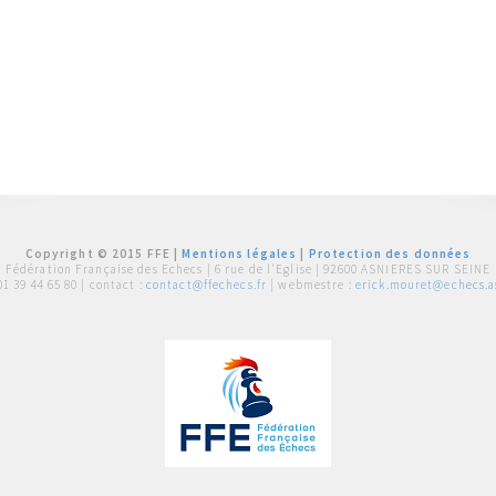
Copyright © 2015 FFE |
Mentions légales
|
Protection des données
Fédération Française des Echecs |
6 rue de l'Eglise | 92600 ASNIERES SUR SEINE
01 39 44 65 80
| contact :
contact@ffechecs.fr
| webmestre :
erick.mouret@echecs.as