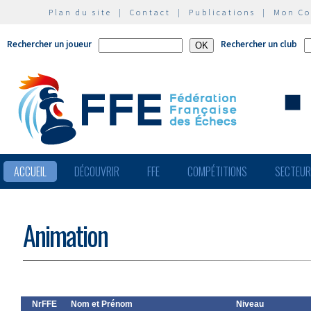
Plan du site
|
Contact
|
Publications
|
Mon C
Rechercher un joueur
Rechercher un club
ACCUEIL
DÉCOUVRIR
FFE
COMPÉTITIONS
SECTEU
Animation
NrFFE
Nom et Prénom
Niveau