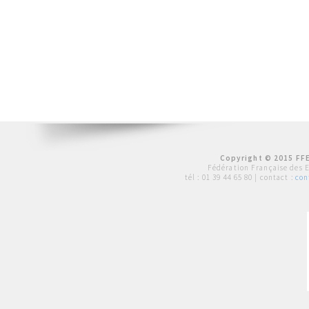
Copyright © 2015 FFE
Fédération Française des 
tél :
01 39 44 65 80
| contact :
con