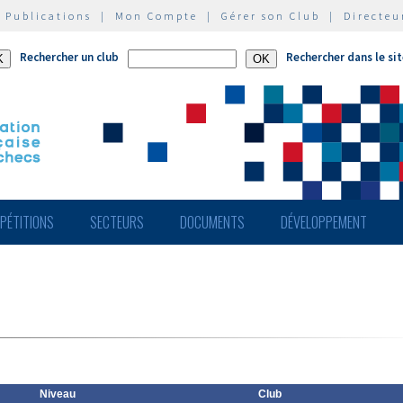
|
Publications
|
Mon Compte
|
Gérer son Club
|
Directeu
Rechercher un club
Rechercher dans le si
PÉTITIONS
SECTEURS
DOCUMENTS
DÉVELOPPEMENT
Niveau
Club