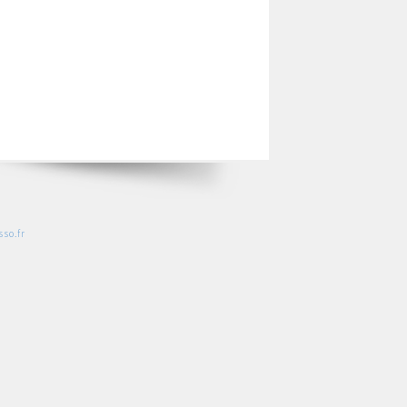
so.fr