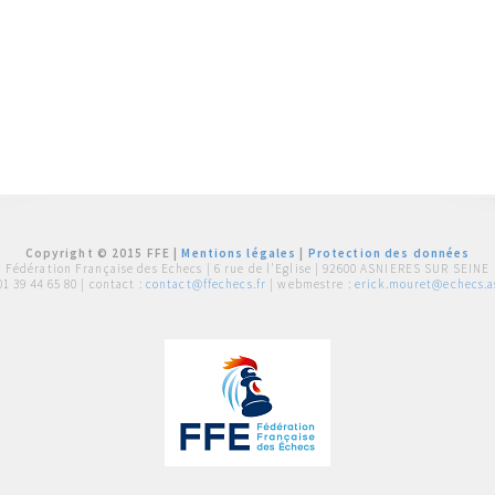
Copyright © 2015 FFE |
Mentions légales
|
Protection des données
Fédération Française des Echecs |
6 rue de l'Eglise | 92600 ASNIERES SUR SEINE
01 39 44 65 80
| contact :
contact@ffechecs.fr
| webmestre :
erick.mouret@echecs.as