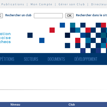
|
Publications
|
Mon Compte
|
Gérer son Club
|
Directeu
Rechercher un club
Rechercher dans le si
PÉTITIONS
SECTEURS
DOCUMENTS
DÉVELOPPEMENT
Niveau
Club