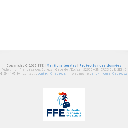
Copyright © 2015 FFE |
Mentions légales
|
Protection des données
Fédération Française des Echecs |
6 rue de l'Eglise | 92600 ASNIERES SUR SEINE
01 39 44 65 80
| contact :
contact@ffechecs.fr
| webmestre :
erick.mouret@echecs.as