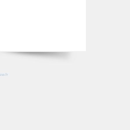
so.fr