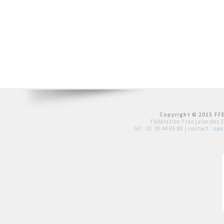
Copyright © 2015 FFE
Fédération Française des 
tél :
01 39 44 65 80
| contact :
con