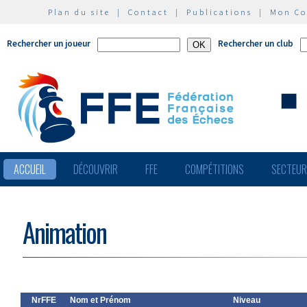
Plan du site
|
Contact
|
Publications
|
Mon C
Rechercher un joueur
Rechercher un club
ACCUEIL
DÉCOUVRIR
FFE
COMPÉTITIONS
SECTEU
Animation
NrFFE
Nom et Prénom
Niveau