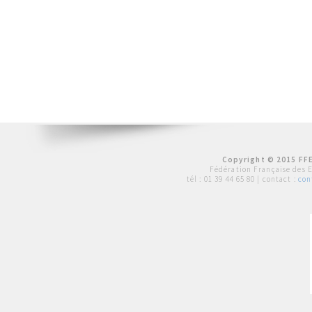
Copyright © 2015 FFE
Fédération Française des 
tél :
01 39 44 65 80
| contact :
con