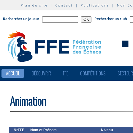
Plan du site
|
Contact
|
Publications
|
Mon C
Rechercher un joueur
Rechercher un club
ACCUEIL
DÉCOUVRIR
FFE
COMPÉTITIONS
SECTEU
Animation
NrFFE
Nom et Prénom
Niveau