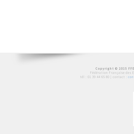
Copyright © 2015 FFE
Fédération Française des 
tél :
01 39 44 65 80
| contact :
con