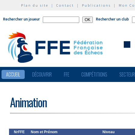
Plan du site
|
Contact
|
Publications
|
Mon C
Rechercher un joueur
Rechercher un club
ACCUEIL
DÉCOUVRIR
FFE
COMPÉTITIONS
SECTEU
Animation
NrFFE
Nom et Prénom
Niveau