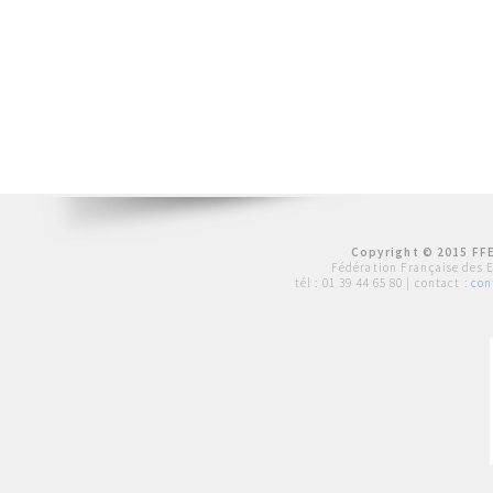
Copyright © 2015 FFE
Fédération Française des 
tél :
01 39 44 65 80
| contact :
con