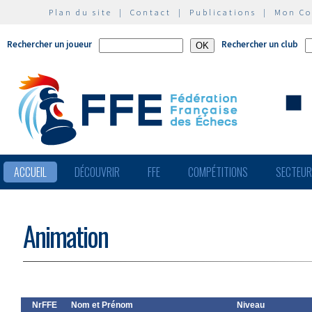
Plan du site
|
Contact
|
Publications
|
Mon C
Rechercher un joueur
Rechercher un club
ACCUEIL
DÉCOUVRIR
FFE
COMPÉTITIONS
SECTEU
Animation
NrFFE
Nom et Prénom
Niveau