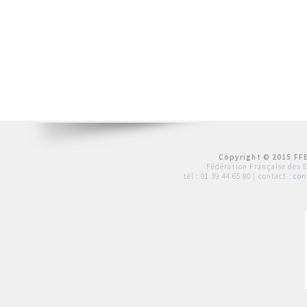
Copyright © 2015 FFE
Fédération Française des 
tél :
01 39 44 65 80
| contact :
con