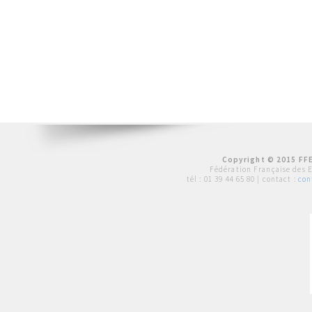
Copyright © 2015 FFE
Fédération Française des 
tél :
01 39 44 65 80
| contact :
con