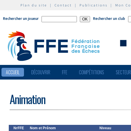
Plan du site
|
Contact
|
Publications
|
Mon C
Rechercher un joueur
Rechercher un club
ACCUEIL
DÉCOUVRIR
FFE
COMPÉTITIONS
SECTEU
Animation
NrFFE
Nom et Prénom
Niveau