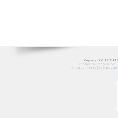
Copyright © 2015 FFE
Fédération Française des 
tél :
01 39 44 65 80
| contact :
con