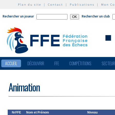
Plan du site
|
Contact
|
Publications
|
Mon C
Rechercher un joueur
Rechercher un club
ACCUEIL
DÉCOUVRIR
FFE
COMPÉTITIONS
SECTEU
Animation
NrFFE
Nom et Prénom
Niveau