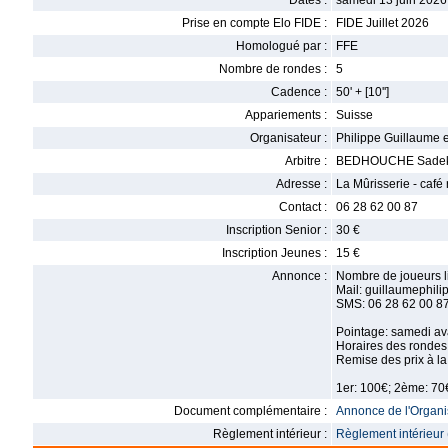
Dates :
samedi 13 juin 2026
Prise en compte Elo FIDE :
FIDE Juillet 2026
Homologué par :
FFE
Nombre de rondes :
5
Cadence :
50' + [10'']
Appariements :
Suisse
Organisateur :
Philippe Guillaume e
Arbitre :
BEDHOUCHE Sade
Adresse :
La Mûrisserie - café
Contact :
06 28 62 00 87
Inscription Senior :
30 €
Inscription Jeunes :
15 €
Annonce :
Nombre de joueurs li
Mail: guillaumephi
SMS: 06 28 62 00 8
Pointage: samedi av
Horaires des rondes 
Remise des prix à la
1er: 100€; 2ème: 70€
Document complémentaire :
Annonce de l'Organis
Règlement intérieur :
Règlement intérieur 