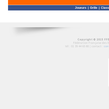
Joueurs
|
Grille
|
Clas
Copyright © 2015 FFE
Fédération Française des 
tél :
01 39 44 65 80
| contact :
con