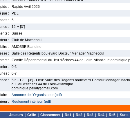
ates :
samedi 21 mars 2026 - samedi 21 mars 2026
pide :
Rapide Avril 2026
 par :
PDL
ndes :
5
nce :
12' + [3'']
ents :
Suisse
teur :
Club de Machecoul
bitre :
AMOSSE Blandine
esse :
Salle des Regents boulevard Docteur Menager Machecoul
tact :
Comité Départemental du Jeu d'échecs 44 de Loire-Atlantique dominique.
enior :
0 €
unes :
0 €
once :
5 r. - 12' + [3''] - Lieu: Salle des Regents boulevard Docteur Menager Mach
du Jeu d'échecs 44 de Loire-Atlantique
dominique.pellat@gmail.com
aire :
Annonce de l'Organisateur (pdf)
ieur :
Règlement intérieur (pdf)
Joueurs
|
Grille
|
Classement
|
Rd1
|
Rd2
|
Rd3
|
Rd4
|
Rd5
|
Stats