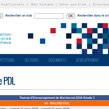
|
Publications
|
Mon Compte
|
Gérer son Club
|
Directeu
Rechercher un club
Rechercher dans le si
PÉTITIONS
SECTEURS
DOCUMENTS
DÉVELOPPEMENT
de PDL
Tournoi d'Encouragement de Machecoul 2026 Ronde 3
44 - MACHECOUL