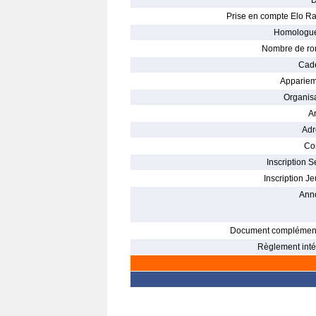
D
Prise en compte Elo Ra
Homologué
Nombre de ro
Cade
Appariem
Organisa
Ar
Adr
Con
Inscription S
Inscription Je
Ann
Document complément
Règlement intér