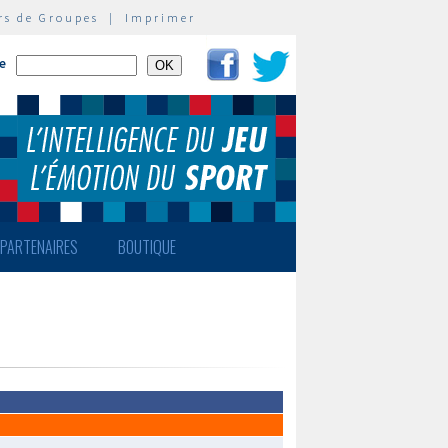
rs de Groupes
|
Imprimer
te
PARTENAIRES
BOUTIQUE