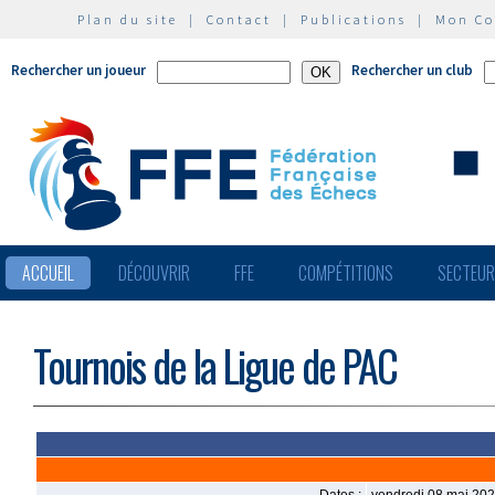
Plan du site
|
Contact
|
Publications
|
Mon C
Rechercher un joueur
Rechercher un club
ACCUEIL
DÉCOUVRIR
FFE
COMPÉTITIONS
SECTEU
Tournois de la Ligue de PAC