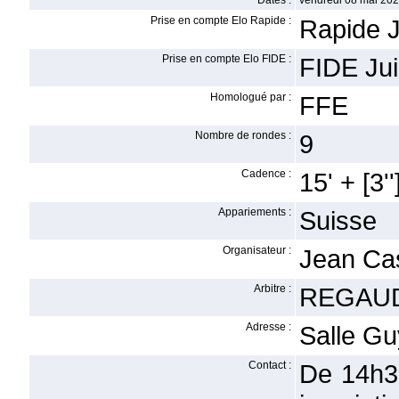
Dates :
vendredi 08 mai 202
Prise en compte Elo Rapide :
Rapide J
Prise en compte Elo FIDE :
FIDE Ju
Homologué par :
FFE
Nombre de rondes :
9
Cadence :
15' + [3''
Appariements :
Suisse
Organisateur :
Jean Cas
Arbitre :
REGAUD
Adresse :
Salle Gu
Contact :
De 14h30