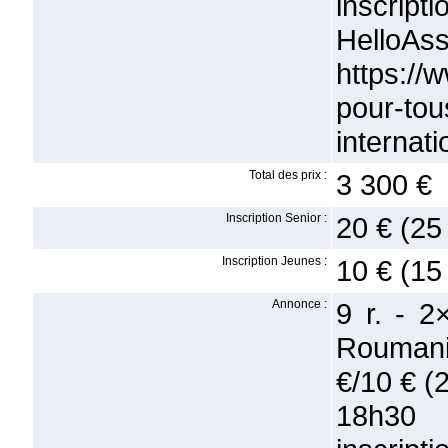
inscript
Hell
https://
pour-tou
internati
Total des prix :
3 300 €
Inscription Senior :
20 € (25
Inscription Jeunes :
10 € (15
Annonce :
9 r. - 
Roumanil
€/10 € (
18h30 