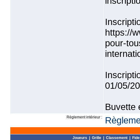
inscript
Inscrip
https://
pour-tou
internati
Inscrip
01/05/2
Buvette 
Règlement intérieur :
Règlemen
Joueurs
|
Grille
|
Classement
|
Fide