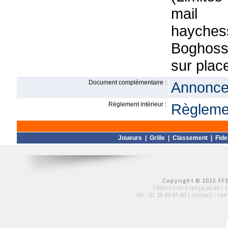
mail
hayches
Boghoss
sur plac
Document complémentaire :
Annonce 
Règlement intérieur :
Règlemen
Joueurs
|
Grille
|
Classement
|
Fide
Copyright © 2015 FFE
Fédération Française des 
tél :
01 39 44 65 80
| contact :
con