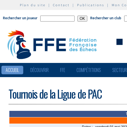
Plan du site
|
Contact
|
Publications
|
Mon C
Rechercher un joueur
Rechercher un club
ACCUEIL
DÉCOUVRIR
FFE
COMPÉTITIONS
SECTEU
Tournois de la Ligue de PAC