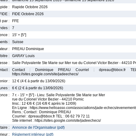
ates :
dimanche 13 septembre 2026 - dimanche 13 septembre 2026
pide :
Rapide Octobre 2026
FIDE :
FIDE Octobre 2026
 par :
FFE
ndes :
7
nce :
15' + [5'']
ents :
Suisse
teur :
PREAU Dominique
bitre :
GARAY Louis
esse :
Salle Polyvalente Ste Marie sur Mer rue du Colonel Victor Bezier - 44210 P
tact :
Contact : Dominique PREAU Courriel : dpreau@bbox.fr 
https://sites.google.com/site/jadeechecs/
enior :
12 € (4 € à partir du 13/09/2026)
unes :
6 € (2 € à partir du 13/09/2026)
once :
7 r. - 15' + [5''] - Lieu: Salle Polyvalente Ste Marie sur Mer
rue du Colonel Victor Bezier - 44210 Pornic
Insc.: 12 €/6 € (16 €/8 € après le 12/09)
En Ligne : https://www.helloasso.com/associations/jade-echecs/evenemen
Rens.: Contact : Dominique PREAU
Courriel : dpreau@bbox.fr TEL : 06 62 79 72 11
Site internet : https://sites.google.com/site/jadeechecs/
aire :
Annonce de l'Organisateur (pdf)
ieur :
Règlement intérieur (pdf)