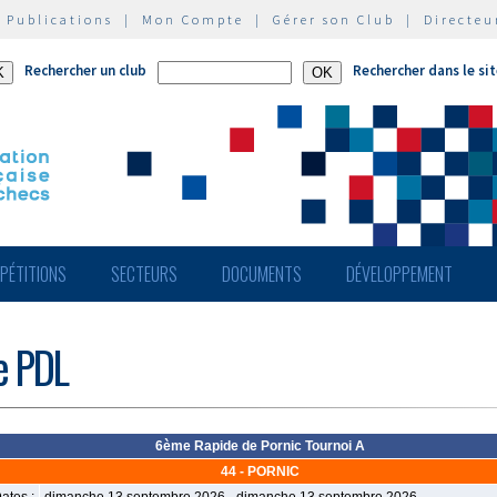
|
Publications
|
Mon Compte
|
Gérer son Club
|
Directeu
Rechercher un club
Rechercher dans le si
PÉTITIONS
SECTEURS
DOCUMENTS
DÉVELOPPEMENT
de PDL
6ème Rapide de Pornic Tournoi A
44 - PORNIC