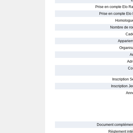
D
Prise en compte Elo Ra
Prise en compte Elo 
Homologué
Nombre de ro
Cade
Appariem
Organisa
Ar
Adr
Con
Inscription S
Inscription Je
Ann
Document complément
Règlement intér