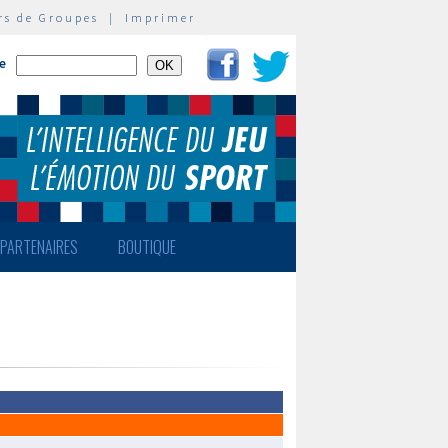
rs de Groupes
|
Imprimer
te
PARTENAIRES
BOUTIQUE