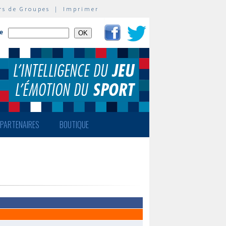
rs de Groupes
|
Imprimer
te
PARTENAIRES
BOUTIQUE