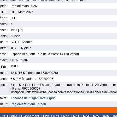
ates :
dimanche 15 février 2026 - dimanche 15 février 2026
pide :
Rapide Mars 2026
FIDE :
FIDE Mars 2026
 par :
FFE
ndes :
7
nce :
15' + [3'']
ents :
Suisse
teur :
GOHIER Adrien
bitre :
JOVELIN Alain
esse :
Espace Beautour - rue de la Poste 44120 Vertou
tact :
0676909307
r
150 €
Prix :
enior :
12 € (16 € à partir du 15/02/2026)
unes :
6 € (8 € à partir du 15/02/2026)
once :
7 r. - 15' + [3''] - Lieu: Espace Beautour - rue de la Poste 44120 Vertou - 1er 
- Rens.: 0676909307
Insciption : https://www.helloasso.com/associations/club-d-echecs-de-ver
aire :
Annonce de l'Organisateur (pdf)
ieur :
Règlement intérieur (pdf)
eurs
|
Grille
|
Classement
|
Fide
|
Rd1
|
Rd2
|
Rd3
|
Rd4
|
Rd5
|
Rd6
|
Rd