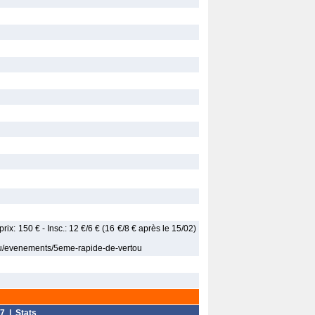
prix: 150 € - Insc.: 12 €/6 € (16 €/8 € après le 15/02)
tou/evenements/5eme-rapide-de-vertou
7
|
Stats