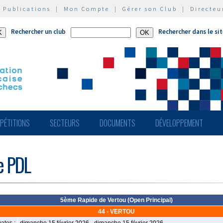
|
Publications
|
Mon Compte
|
Gérer son Club
|
Directeu
Rechercher un club
Rechercher dans le si
PÉTITIONS
SECTEURS
DOCUMENTS
DÉVELOPPEMENT
de PDL
5ème Rapide de Vertou (Open Principal)
44 - VERTOU