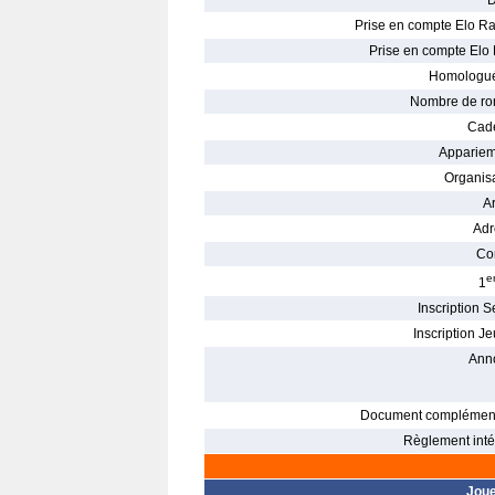
D
Prise en compte Elo Ra
Prise en compte Elo 
Homologué
Nombre de ro
Cade
Appariem
Organisa
Ar
Adr
Con
e
1
Inscription S
Inscription Je
Ann
Document complément
Règlement intér
Jou