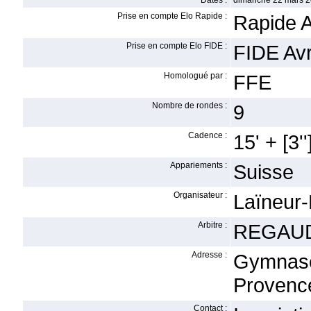
Dates :
dimanche 22 mars 2
Prise en compte Elo Rapide :
Rapide A
Prise en compte Elo FIDE :
FIDE Avr
Homologué par :
FFE
Nombre de rondes :
9
Cadence :
15' + [3''
Appariements :
Suisse
Organisateur :
Laïneur-
Arbitre :
REGAUD
Adresse :
Gymnase
Provenc
Contact :