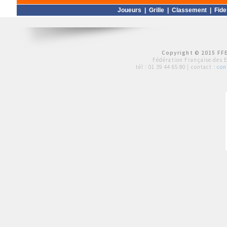
Joueurs
|
Grille
|
Classement
|
Fide
Copyright © 2015 FFE
Fédération Française des 
tél :
01 39 44 65 80
| contact :
con