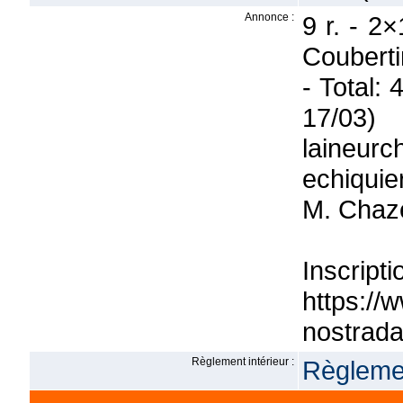
Annonce :
9 r. - 2
Couberti
- Total:
17/0
lain
echiqui
M. Chaze
Inscrip
https://
nostrad
Règlement intérieur :
Règlemen