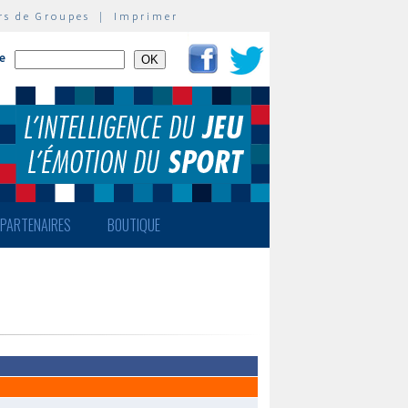
rs de Groupes
|
Imprimer
te
PARTENAIRES
BOUTIQUE