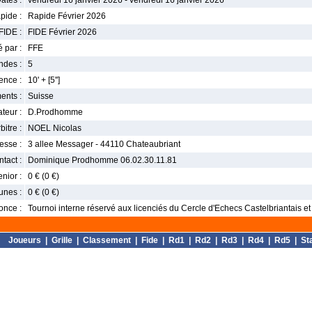
ates :
vendredi 16 janvier 2026 - vendredi 16 janvier 2026
pide :
Rapide Février 2026
FIDE :
FIDE Février 2026
 par :
FFE
ndes :
5
nce :
10' + [5'']
ents :
Suisse
teur :
D.Prodhomme
bitre :
NOEL Nicolas
esse :
3 allee Messager - 44110 Chateaubriant
tact :
Dominique Prodhomme 06.02.30.11.81
enior :
0 € (0 €)
unes :
0 € (0 €)
once :
Tournoi interne réservé aux licenciés du Cercle d'Echecs Castelbriantais et 
Joueurs
|
Grille
|
Classement
|
Fide
|
Rd1
|
Rd2
|
Rd3
|
Rd4
|
Rd5
|
St