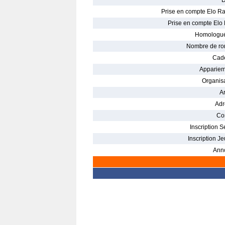
D
Prise en compte Elo Ra
Prise en compte Elo 
Homologué
Nombre de ro
Cade
Appariem
Organisa
Ar
Adr
Con
Inscription S
Inscription Je
Ann