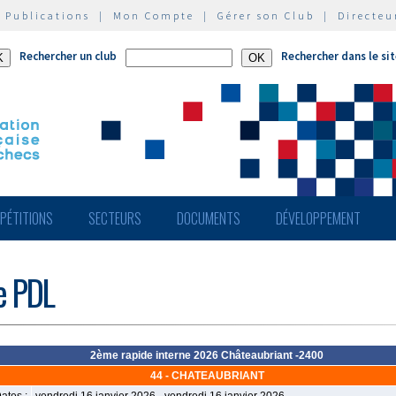
|
Publications
|
Mon Compte
|
Gérer son Club
|
Directeu
Rechercher un club
Rechercher dans le si
PÉTITIONS
SECTEURS
DOCUMENTS
DÉVELOPPEMENT
de PDL
2ème rapide interne 2026 Châteaubriant -2400
44 - CHATEAUBRIANT