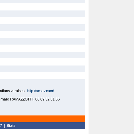
mations varoises :
http://acsev.com/
.: Bernard RAMAZZOTTI : 06 09 52 81 66
7
|
Stats