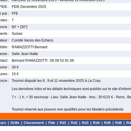
ates :
mercredi 12 novembre 2025 - vendredi 14 novembre 2025
FIDE :
FIDE Decembre 2025
 par :
FFE
ndes :
7
nce :
60' + [30'']
ents :
Suisse
teur :
Comité Varois des Echecs
bitre :
RAMAZZOTTI Bernard
esse :
Salle Jean Natte
tact :
Bernard RAMAZZOTTI : 06 09 52 81 66
enior :
30 €
unes :
15 €
once :
Tournoi disputé les 8 , 9 et 11 novembre 2025 à La Crau
Les dernières infos et les détails techniques sont publiés sur le site d'infor
7 r. - 1 h. + 30 sec/coup - Lieu: Salle Jean Natte - Insc.: 30 €/15 € - Rens
Tournoi réservé aux joueurs non qualifiés pour les Masters précédents
eurs
|
Grille
|
Classement
|
Fide
|
Rd1
|
Rd2
|
Rd3
|
Rd4
|
Rd5
|
Rd6
|
Rd