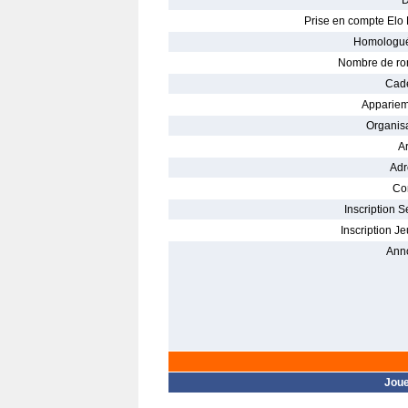
D
Prise en compte Elo 
Homologué
Nombre de ro
Cade
Appariem
Organisa
Ar
Adr
Con
Inscription S
Inscription Je
Ann
Jou