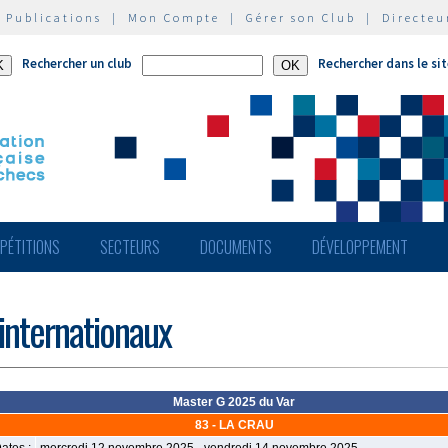
|
Publications
|
Mon Compte
|
Gérer son Club
|
Directeu
Rechercher un club
Rechercher dans le si
PÉTITIONS
SECTEURS
DOCUMENTS
DÉVELOPPEMENT
 internationaux
Master G 2025 du Var
83 - LA CRAU