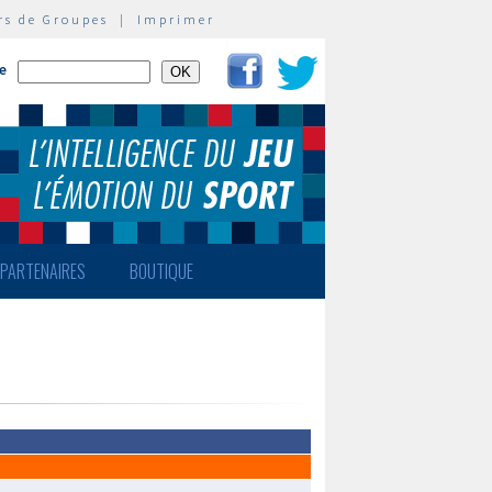
rs de Groupes
|
Imprimer
te
PARTENAIRES
BOUTIQUE