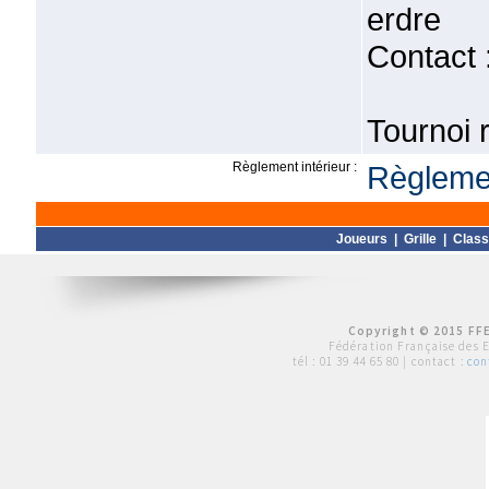
erdre
Contact 
Tournoi 
Règlement intérieur :
Règlemen
Joueurs
|
Grille
|
Clas
Copyright © 2015 FFE
Fédération Française des 
tél :
01 39 44 65 80
| contact :
con