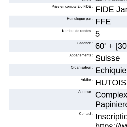
Dates :
samedi 20 décembre
Prise en compte Elo FIDE :
FIDE Ja
Homologué par :
FFE
Nombre de rondes :
5
Cadence :
60' + [30'
Appariements :
Suisse
Organisateur :
Echiquie
Arbitre :
HUTOIS 
Adresse :
Complex
Papinier
Contact :
Insc
https://