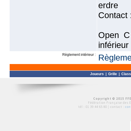
erdre
Contact 
Open C 
inférieu
Règlement intérieur :
Règlemen
Joueurs
|
Grille
|
Clas
Copyright © 2015 FFE
Fédération Française des 
tél :
01 39 44 65 80
| contact :
con