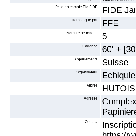
Dates :
samedi 20 décembre
Prise en compte Elo FIDE :
FIDE Ja
Homologué par :
FFE
Nombre de rondes :
5
Cadence :
60' + [30'
Appariements :
Suisse
Organisateur :
Echiquie
Arbitre :
HUTOIS 
Adresse :
Complex
Papinier
Contact :
Insc
https://