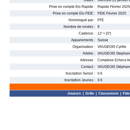
Dates :
mercredi 22 janvier 
Prise en compte Elo Rapide :
Rapide Février 2025
Prise en compte Elo FIDE :
FIDE Février 2025
Homologué par :
FFE
Nombre de rondes :
9
Cadence :
12' + [3'']
Appariements :
Suisse
Organisateur :
VAUGEOIS Cyrille
Arbitre :
VAUGEOIS Stephan
Adresse :
Complexe Echecs Art
Contact :
VAUGEOIS Stéphane 
Inscription Senior :
0 €
Inscription Jeunes :
0 €
Joueurs
|
Grille
|
Classement
|
Fide