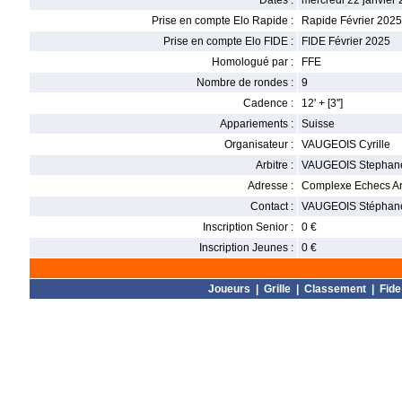
Dates :
mercredi 22 janvier 
Prise en compte Elo Rapide :
Rapide Février 2025
Prise en compte Elo FIDE :
FIDE Février 2025
Homologué par :
FFE
Nombre de rondes :
9
Cadence :
12' + [3'']
Appariements :
Suisse
Organisateur :
VAUGEOIS Cyrille
Arbitre :
VAUGEOIS Stephan
Adresse :
Complexe Echecs Art
Contact :
VAUGEOIS Stéphane 
Inscription Senior :
0 €
Inscription Jeunes :
0 €
Joueurs
|
Grille
|
Classement
|
Fide